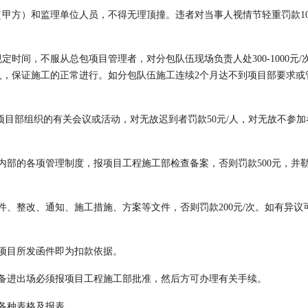
甲方）和监理单位人员，不得无理顶撞。违者对当事人视情节轻重罚款100
时间，不服从总包项目管理者，对分包队伍现场负责人处300-1000元/
人，保证施工的正常进行。如分包队伍施工连续2个月达不到项目部要求或
目部组织的有关会议或活动，对无故迟到者罚款50元/人，对无故不参加者
内部的各项管理制度，报项目工程施工部检查备案，否则罚款500元，并
件、整改、通知、施工措施、方案等文件，否则罚款200元/次。如有异议
我项目所发函件即为扣款依据。
设备进出场必须报项目工程施工部批准，然后方可办理有关手续。
各种表格及报表。