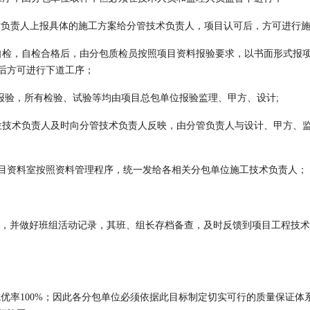
技术负责人上报具体的施工方案给分管技术负责人，项目认可后，方可进行
自检，自检合格后，由分包质检员按照项目资料报验要求，以书面形式报
后方可进行下道工序；
报验，所有检验、试验等均由项目总包单位报验监理、甲方、设计;
位技术负责人及时向分管技术负责人反映，由分管负责人与设计、甲方、
项目资料室按照资料管理程序，统一发给各相关分包单位施工技术负责人；
行，并做好班组活动记录，其班、组长存档备查，及时反馈到项目工程技
优率100%；因此各分包单位必须依据此目标制定切实可行的质量保证体