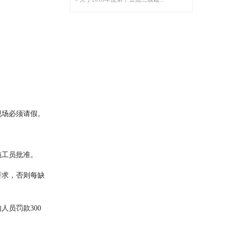
现场必须请假。
施工员批准。
要求，否则每缺
员罚款300