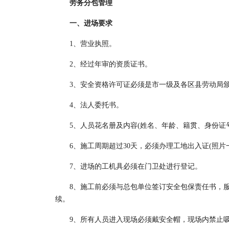
劳务分包管理
一、进场要求
1、营业执照。
2、经过年审的资质证书。
3、安全资格许可证必须是市一级及各区县劳动局
4、法人委托书。
5、人员花名册及内容(姓名、年龄、籍贯、身份证
6、施工周期超过30天，必须办理工地出入证(照片
7、进场的工机具必须在门卫处进行登记。
8、施工前必须与总包单位签订安全包保责任书，
续。
9、所有人员进入现场必须戴安全帽，现场内禁止