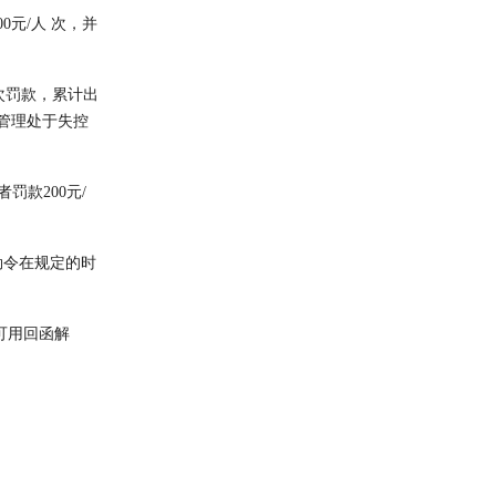
元/人 次，并
次罚款，累计出
管理处于失控
罚款200元/
勒令在规定的时
可用回函解