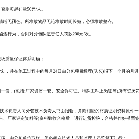
否则每起罚款50元/人。
色清晰无褪色。所堆放物品无论堆放时间长短，必须堆放整齐。
酗酒行为，否则对分包队伍责任人罚款200元/次。
现场质量保证体系明确；
划，并在施工过程中的每月24日由分包项目经理(队长)报下一个月的月
一份，(包括:厂家资历一套、安全许可证、特殊工种上岗证等)所有资历
场技术负责人向分管技术负责人书面报验，并附相应的材质证明资料原件一
告、厂家评定资料等)资料验收合格后，进行进货检验，合格并作好书面
工序，由分包单位取样，但必须在技术人员和监理人员监督下进行；